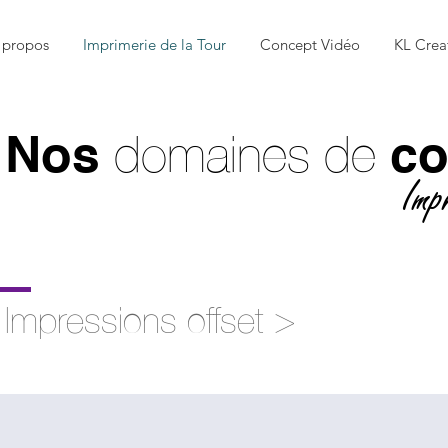
 propos
Imprimerie de la Tour
Concept Vidéo
KL Crea
domaines de
Nos
c
Imp
Impressions offset
>