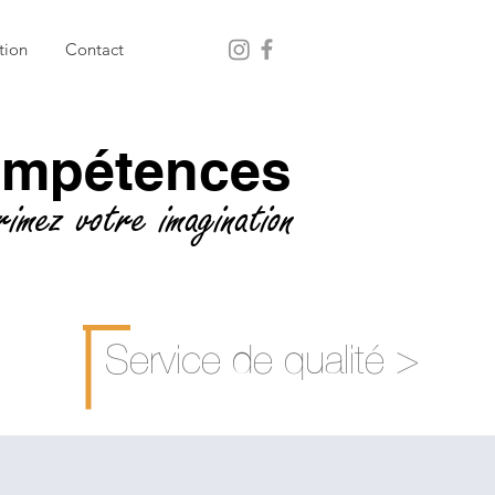
tion
Contact
ompétences
rimez votre imagination
Service de qualité >